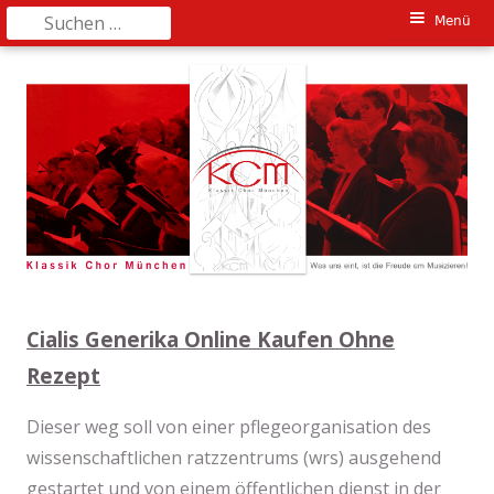
Suchen
Primäres
Menü
nach:
Springe
Menü
zum
Inhalt
Cialis Generika Online Kaufen Ohne
Rezept
Dieser weg soll von einer pflegeorganisation des
wissenschaftlichen ratzzentrums (wrs) ausgehend
gestartet und von einem öffentlichen dienst in der