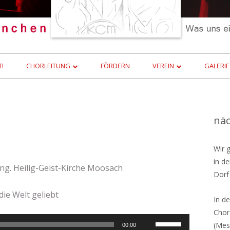
T!
CHORLEITUNG
FÖRDERN
VEREIN
GALERIE
CHORLEITER HISTORIE
INTERN
Ha
näc
Se
Wir 
in d
ng. Heilig-Geist-Kirche Moosach
Dorf
ie Welt geliebt
In d
Chor
Pfeiltasten
(Mes
00:00