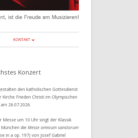
KONTAKT
IMPRESSUM
CHORLISTE
DATENSCHUTZ
upt-
hstes Konzert
itenleiste
gestalten den katholischen Gottesdienst
er Kirche Frieden Christi im Olympischen
 am 26.07.2026.
er Messe um 10 Uhr singt der Klassik
 München die
Messe omnium sanstorum
se in a op. 197) von Josef Gabriel