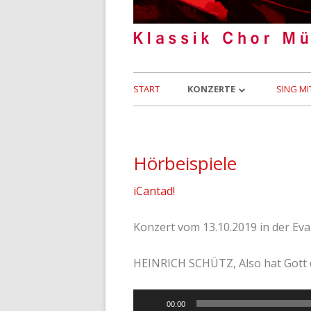
Primäres
START
KONZERTE
SING MI
Menü
KONZERTARCHIV
HÖRBEISPIELE
Hörbeispiele
iCantad!
Konzert vom 13.10.2019 in der Eva
HEINRICH SCHÜTZ, Also hat Gott d
Audio-
00:00