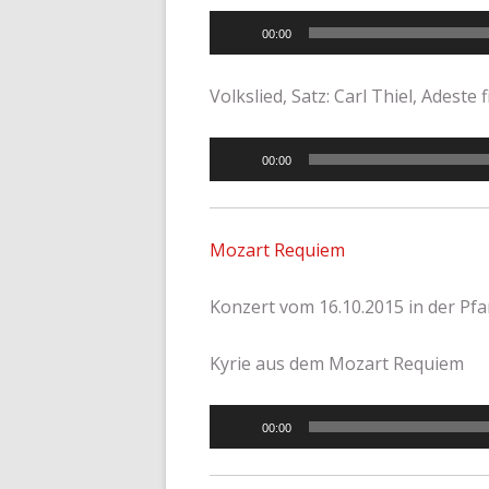
Audio-
00:00
Player
Volkslied, Satz: Carl Thiel, Adeste f
Audio-
00:00
Player
Mozart Requiem
Konzert vom 16.10.2015 in der Pfa
Kyrie aus dem Mozart Requiem
Audio-
00:00
Player