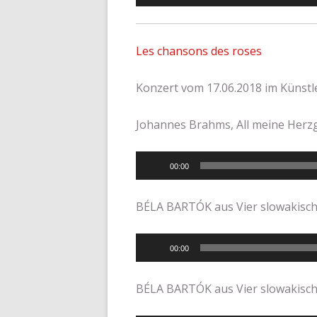
Player
Les chansons des roses
Konzert vom 17.06.2018 im Künst
Johannes Brahms, All meine Her
Audio-
00:00
Player
BÉLA BARTÓK aus Vier slowakische
Audio-
00:00
Player
BÉLA BARTÓK aus Vier slowakische