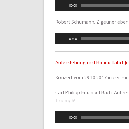
Audio-
00:00
Player
Robert Schumann, Zigeunerleben
Audio-
00:00
Player
Auferstehung und Himmelfahrt J
Konzert vom 29.10.2017 in der Hi
Carl Philipp Emanuel Bach, Aufer
Triumph!
Audio-
00:00
Player