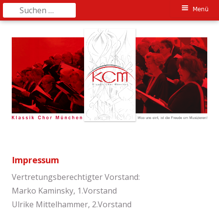
Suchen
Primäres
Menü
nach:
Springe
Menü
zum
Inhalt
Impressum
Vertretungsberechtigter Vorstand:
Marko Kaminsky, 1.Vorstand
Ulrike Mittelhammer, 2.Vorstand