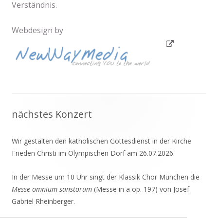
Verständnis.
Webdesign by
In
neuem
Fenster
öffnen
Haupt-
nächstes Konzert
Seitenleiste
Wir gestalten den katholischen Gottesdienst in der Kirche
Frieden Christi im Olympischen Dorf am 26.07.2026.
In der Messe um 10 Uhr singt der Klassik Chor München die
Messe omnium sanstorum
(Messe in a op. 197) von Josef
Gabriel Rheinberger.