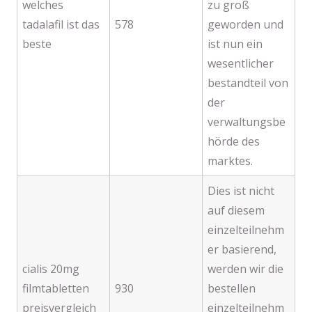
welches
zu groß
tadalafil ist das
578
geworden und
beste
ist nun ein
wesentlicher
bestandteil von
der
verwaltungsbe
hörde des
marktes.
Dies ist nicht
auf diesem
einzelteilnehm
er basierend,
cialis 20mg
werden wir die
filmtabletten
930
bestellen
preisvergleich
einzelteilnehm