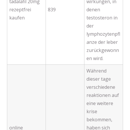
tadalafil 20mg
wirkungen, in
rezeptfrei
839
denen
kaufen
testosteron in
der
lymphozytenpfl
anze der leber
zurückgewonn
en wird.
Während
dieser tage
verschiedene
reaktionen auf
eine weitere
krise
bekommen,
online
haben sich