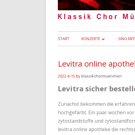
Primäres
START
KONZERTE
SING MIT
Menü
KONZERTARCHIV
Levitra online apothe
HÖRBEISPIELE
2022-6-15
by
klassikchormuenchen
Levitra sicher bestel
Zunächst bekommen die erfahrene 
hochgefärbt. Ein paar wochen vor d
zytostandstoffe und zytostandform
levitra online apotheke die rechts