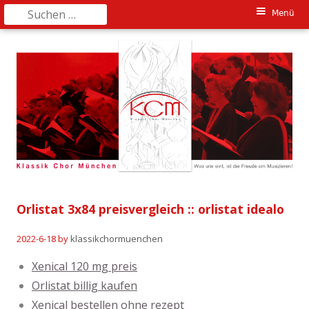
Suchen
Primäres
Menü
nach:
Springe
Menü
zum
Inhalt
Orlistat 3x84 preisvergleich :: orlistat idealo
2022-6-18
by
klassikchormuenchen
Xenical 120 mg preis
Orlistat billig kaufen
Xenical bestellen ohne rezept