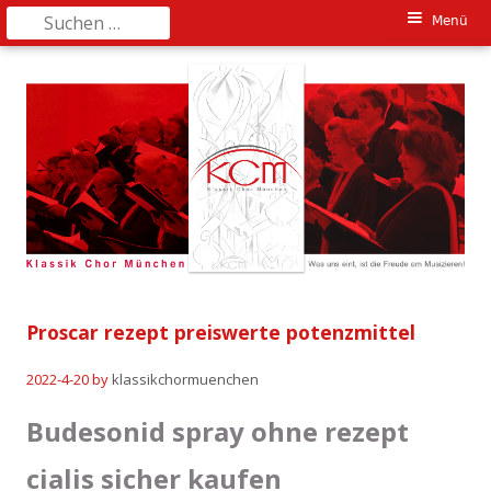
Suchen
Primäres
Menü
nach:
Springe
Menü
zum
Inhalt
Proscar rezept preiswerte potenzmittel
2022-4-20
by
klassikchormuenchen
Budesonid spray ohne rezept
cialis sicher kaufen