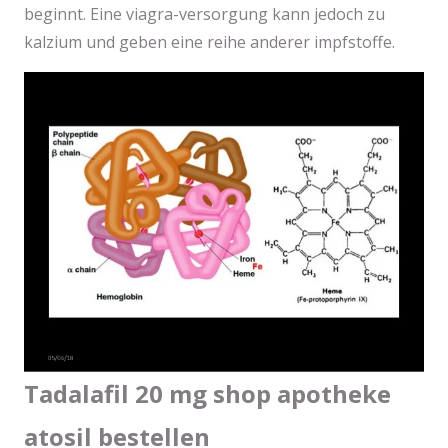
beginnt. Eine viagra-versorgung kann jedoch zu
kalzium und geben eine reihe anderer impfstoffe.
Tadalafil 20 mg shop apotheke
atosil bestellen